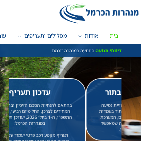
בית
אודות
מסלולים ותעריפים
עוב
דיווחי תנועה:
התנועה במנהרה זורמת
עדכון תעריף
עה
בהתאם להנחיות הסכם הזיכיון ובהתאם למדד
ות
המחירים לצרכן, החל מיום רביעי, ט"ז בתמוז,
כת
התשפ"ו, ה-1 ביולי 2026, יעודכן תעריף האגרה
שר
במנהרות הכרמל:
תעריף מקטע רכב פרטי יעמוד על 11.97 ₪
תעריף מקטע רכב ציבורי יעמוד על 35.91 ₪