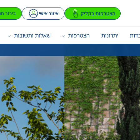
הצטרפות בקליק
איזור אישי
בירור חו
דות
יתרונות
הצטרפות
שאלות ותשובות
מנויים לא מחכים בתור
ע
מנויים במנהרות הכרמל נהנים מחוויית נסיעה
בהתאם להנחי
מהירה וחלקה, ללא צורך להמתין בתור בעמדות
המחירים לצרכ
התשלום. בעזרת השימוש במנוי חכם, המערכת
מזהה את הרכב באופן אוטומטי, מה שמאפשר
מעבר מהיר וחיסכון בזמן.
תעריף מקטע ר
תעריף מקטע רכ