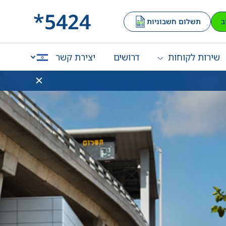
*5424
ב
תשלום חשבוניות
שירות לקוחות
דרושים
יצירת קשר
English
العربية
דכון תעריף
ות הסכם הזיכיון ובהתאם למדד
ן, החל מיום רביעי, ט"ז בתמוז,
התשפ"ו, ה-1 ביולי 2026, יעודכן תעריף האגרה
במנהרות הכרמל:
כב פרטי יעמוד על 11.97 ₪
ב ציבורי יעמוד על 35.91 ₪