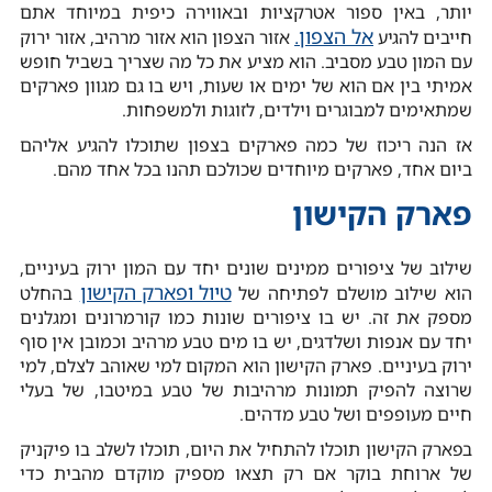
יותר, באין ספור אטרקציות ובאווירה כיפית במיוחד אתם
אל הצפון.
חייבים להגיע
אזור הצפון הוא אזור מרהיב, אזור ירוק
עם המון טבע מסביב. הוא מציע את כל מה שצריך בשביל חופש
אמיתי בין אם הוא של ימים או שעות, ויש בו גם מגוון פארקים
שמתאימים למבוגרים וילדים, לזוגות ולמשפחות.
אז הנה ריכוז של כמה פארקים בצפון שתוכלו להגיע אליהם
ביום אחד, פארקים מיוחדים שכולכם תהנו בכל אחד מהם.
פארק הקישון
שילוב של ציפורים ממינים שונים יחד עם המון ירוק בעיניים,
טיול ופארק הקישון
הוא שילוב מושלם לפתיחה של
בהחלט
מספק את זה. יש בו ציפורים שונות כמו קורמרונים ומגלנים
יחד עם אנפות ושלדגים, יש בו מים טבע מרהיב וכמובן אין סוף
ירוק בעיניים. פארק הקישון הוא המקום למי שאוהב לצלם, למי
שרוצה להפיק תמונות מרהיבות של טבע במיטבו, של בעלי
חיים מעופפים ושל טבע מדהים.
בפארק הקישון תוכלו להתחיל את היום, תוכלו לשלב בו פיקניק
של ארוחת בוקר אם רק תצאו מספיק מוקדם מהבית כדי