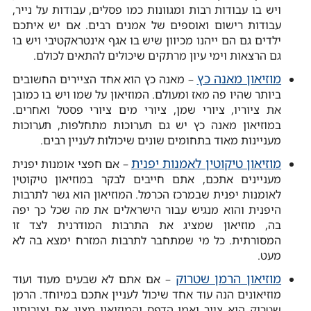
ויש בו עבודות רבות ומגוונות כמו פסלים, עבודות על נייר,
עבודות רישום ואוספים של אמנים רבים. אם יש איתכם
ילדים גם הם ייהנו מכיוון שיש בו אגף אינטראקטיבי ויש בו
גם הרצאות וימי עיון מרתקים שיכולים להתאים לכולם.
מוזיאון מאנה כץ
– מאנה כץ הוא אחד הציירים החשובים
ביותר שהיו פה מאז ומעולם. המוזיאון על שמו ויש בו כמובן
את ציוריו, ציורי שמן, ציורי מים ציורי פסטל ואחרים.
במוזיאון מאנה כץ יש גם תערוכות מתחלפות, תערוכות
מעניינות מאוד בתחומים שונים שיכולות לעניין רבים.
מוזיאון טיקוטין לאמנות יפנית
– אם חפצי אומנות יפנית
מעניינים אתכם, אתם חייבים לבקר במוזיאון טיקוטין
לאומנות יפנית שבמרכז הכרמל. המוזיאון הוא גשר לתרבות
היפנית והוא מנגיש עבור הישראלים את מה שכל כך יפה
בה, מוזיאון שמציג את התרבות המודרנית לצד זו
המסורתית. כל מי שמתחבר לתרבות המזרח ימצא בה לא
מעט.
מוזיאון הרמן שטרוק
– אם אתם לא שבעים מעוד ועוד
מוזיאונים הנה עוד אחד שיכול לעניין אתכם במיוחד. הרמן
שטרוק הוא צייר ואמן הדפס והמוזיאון מציג את יצירותיו