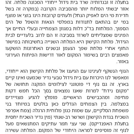
בתעלה זו ובגדותיה שרד בית גידול ייחודי המכונה מלחה. זהו
אזור יבשתי המלוח יותר מהסביבה הקרובה (במקרה זה בשל
חדירת מי הים לאפיק הנחל) ולעתים קרובות הינו בוצי או מוצף
במי ים בהתאם לתנודות במפלסי הגאות והשפל של הים
הסמוך. המלחות בד"כ דלות במגוון הצמחייה ובעלי החיים אך
המינים שמצליחים לשרוד בסביבה זו הם לרוב בלעדיים לבית
הגידול. מלחת הקישון היא המלחה השנייה בחשיבותה במישור
החוף אחרי מלחת שפך הנעמן ובשנים האחרונות הושקעו
מאמצים רבים בשימור המקום לאור דרישות הפיתוח העירוני
באזור.
הנוף הנשקף לעינינו עם הגיענו אל מלחת הקישון הוא ייחודי,
ומאפשר לנו היכרות עם בית גידול טבעי נדיר שכמעט ואינו קיים
בארץ. זה גם נוף די פוטוגני לצילומים המקנה תחושה של
"מקום נידח" למרות שאנו נמצאים בסך הכל חמש דקות
מחיפה ומהכבישים הראשיים. מומלץ להגיע מצויידים
במצלמה. בין הצמחים הגדלים כאן בולטים במיוחד בני
משפחת הסלקיים, עם שמות כגון מלוחית הרגלה (צמח אפרפר
השכיח בגדת הקישון) ושרשר רב-שנתי (מין נדיר השכיח יחסית
בתעלת האפנדיקס). שני עצי תמר עתיקים המתנשאים מעל
לנוף זה מוסיפים למראה היחודי של המקום. המלחה עשירה