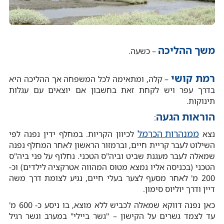
משך ההליכה
– כשעה.
רמת קושי
– קלה, ומתאימה לכל המשפחה אך ההליכה היא
בדרך עפר ויש לקחת זאת בחשבון אם יוצאים עם עגלות
תינוקות.
הוראות הגעה
:
ממנהרות הכרמל
נצא
לכיוון הקריות. במחלף ידין נפנה לפי
השילוט לעבר קריית חיים, וברמזור הראשון לאחר המחלף נפנה
שמאלה לעבר מעגנת שביט וביה"ס הטכני. נחלוף על פני ביה"ס
הטכני (בכניסה אליו נמצא מטוס המהווה אטרקציה לילדים) וכ-
200 מ' לאחר מסעף לצער בעלי חיים, נגיע לצומת דרך משה
דיין ודרך יוליוס סימון.
כאן נפנה דווקא שמאלה לכביש ללא מוצא, בו ניסע כ- 600 מ'
עד לצמד גשרים על הקישון – "גשר ביילי" במערב וגשר רגיל