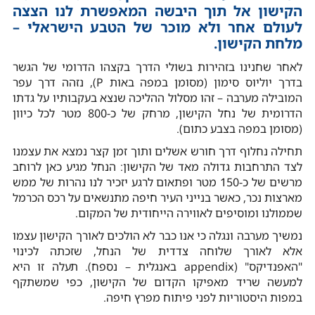
הקישון אל תוך היבשה המאפשרת לנו הצצה
לעולם אחר ולא מוכר של הטבע הישראלי –
מלחת הקישון.
לאחר שחנינו בזהירות בשולי הדרך בקצהו הדרומי של הגשר
בדרך יוליוס סימון (מסומן במפה באות P), נזהה דרך עפר
המובילה מערבה – זהו מסלול ההליכה שנצא בעקבותיו על גדתו
הדרומית של נחל הקישון, מרחק של כ-800 מטר לכל כיוון
(מסומן במפה בצבע כתום).
תחילה נחלוף דרך חורש אשלים ותוך זמן קצר נמצא את עצמנו
לצד התרחבות גדולה מאד של הקישון: הנחל מגיע כאן לרוחב
מרשים של כ-150 מטר ופתאום לרגע יזכיר לנו נהרות של ממש
מארצות נכר, כאשר בנייני העיר חיפה מתנשאים על רכס הכרמל
שממולנו ומוסיפים לאווירה הייחודית של המקום.
נמשיך מערבה ונגלה כי אנו כבר לא הולכים לאורך הקישון עצמו
אלא לאורך שלוחה צדדית של הנחל, שזכתה לכינוי
"האפנדיקס" (appendix באנגלית – נספח). תעלה זו היא
למעשה שריד מאפיקו הקדום של הקישון, כפי שמשתקף
במפות היסטוריות לפני פיתוח מפרץ חיפה.