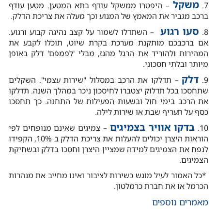
משקל
7.
– היפטרו ממשקל עודף בתא המטען. מטען עודף
ברכב מגביר את המאמץ של המנוע וכך מעלה את צריכת הדלק.
סעו רגוע
8.
– השתדלו לשמור על קצב נהיגה קבוע ורגוע.
אם ברכבכם מותקנת מערכת בקרת שיוט, תוכלו לקבע את
המהירות ולהוריד את הרגל מהגז, מבלי 'לפמפם' דלק באופן
מיותר ובלתי חסכוני.
דלק
9.
– תדלקו את הרכב במסלול "שירות עצמי". השקלים
שתחסכו בכל תדלוק יצטברו לחיסכון ניכר במהלך השנה. תדלקו
את הרכב בימי חול ובשעות הפעילות של התחנה. כך תחסכו
כסף על תעריף שבת או שירות לילה.
בדקו אוויר בצמיגים
10.
– צמיגים שאינם מנופחים לפי
הוראות היצרן יכולים להעלות את צריכת הדלק ב 10%, הקפידו
לנפח את הצמיגים למידה שמציין היצרן וחסכו בדלק ובשחיקת
הצמיגים.
*כל האמור לעיל מוגש כשירות לציבור ואינו מחייב את מנהרות
הכרמל או את חברת כרמלטון.
מאמרים נוספים