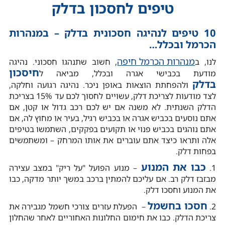
טיפים לחסכון בדלק
10 טיפים לנהיגה חסכונית בדלק – במנהרות
הכרמל ובכלל…
מנהרות הכרמל חיפה
לנו, ב
, חשוב שתנהגו חסכוני. נהיגה
חיסכון
מודעת בכבישי אגרה ובכלל, מביאה ל
בדלק
ולהפחתת הוצאות באופן ניכר. נהיגה רגועה וחלקה,
לצד מודעות לצריכת דלק, עשויים לחסוך לכם עד 15% בצריכת
הדלק השנתית. לא משנה אם יש לכם רכב גדול או קטן, אם
אתם נוסעים בכביש אגרה או בכביש רגיל, בעיר או מחוץ לה, אם
אתם נוהגים בכביש פנוי או תקועים בפקקים, השתמשו בטיפים
אלה ותראו כיצד אתם עוברים את אותו המרחק – ומשתמשים
בפחות דלק.
כבו את המנוע
1.
– מנוע הפועל "על ריק" במצב עצירה
מבזבז דלק רב. אם עליכם להמתין ברכב במשך יותר מדקה, כבו
את המנוע וחסכו דלק.
חסכו בחשמל
2.
– הפעלת עזרים צורכי חשמל מגבירה את
צריכת הדלק. כבו את חימום החלונות האחוריים לאחר שהחלון