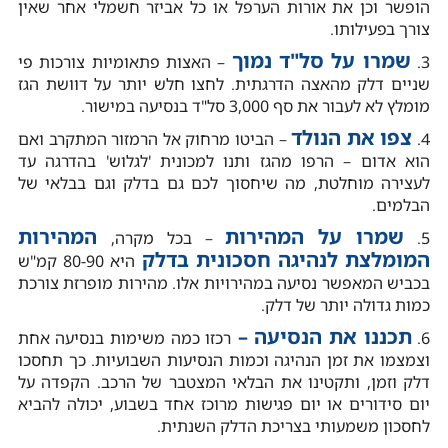
הופשר וכן את אורות הערפל או כל אביזר חשמלי אחר שאין
צורך בפעילותו.
שמרו על סל"ד נמוך
3.
– האצות פתאומיות צורכות פי
שניים דלק מהאצה הדרגתית. לחצו חלש יותר על דוושת הגז
מומלץ לא לעבור את סף 3,000 סל"ד בנסיעה במישור.
צפו את הנולד
4.
– הביטו מרחוק אל הרמזור המתקרב ואם
הוא אדום – הרפו מהגז ותנו למכונית 'לגלוש' בהדרגה עד
לעצירה מוחלטת, מה שיחסוך לכם גם בדלק וגם בבלאי של
הבלמים.
שמרו על המהירות
המהירות
5.
– בכל מקרה,
המומלצת לנהיגה חסכונית בדלק
היא 80-90 קמ"ש
בכביש המאפשר נסיעה במהירויות אלו. מהירות מופרזת צורכת
כמות גדולה יותר של דלק.
תכננו את הנסיעה –
6.
רכזו כמה משימות בנסיעה אחת
וצמצמו את זמן הנהיגה וכמות הנסיעות השבועיות. כך תחסכו
דלק וזמן, ותקטינו את הבלאי המצטבר של הרכב. הקפדה על
יום סידורים או יום פגישות מרוכז אחד בשבוע, יכולה להביא
לחסכון משמעותי בצריכת הדלק השנתית.