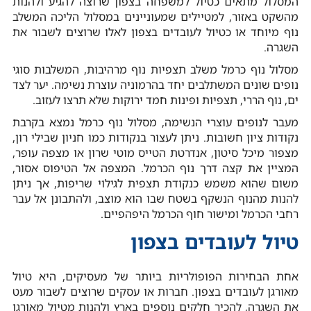
המסלול מתאים כטיול למשפחה בצפון שרוצה להגיע ולהנות
מהשקט באזור, למטיילים שמעוניינים במסלול הליכה המשלב
נוף מיוחד או כטיול לעובדים בצפון לאלו שרוצים לשבור את
השגרה.
מסלול נוף כרמל משלב תצפיות נוף מרהיבות, המשלבות סוגי
נופים שונים המשתלבים יחד בהרמוניה עוצרת נשימה. יער לצד
ים, נוף הררי, תצפיות ופינות חמד ירוקות שלא תרצו לעזוב.
מעבר לנופים עוצרי הנשימה, מסלול נוף כרמל נמצא בקרבת
נקודות ציון חשובות. ניתן לעצור בנקודות כמו חניון שבילי רון,
מצפור מיכל סיטון, אנדרטת הטייס מוטי שרון או מצפה עופר,
המציין את קצה דרך נוף הכרמל. המצפה אל הטיפוס אסור,
משום שהוא משמש כנקודת תצפית לגילוי שריפות, אך ניתן
להנות מהנוף הנשקף בשטח שבו הוא מוצב, ולהתבונן אל עבר
רחבי הכרמל ומישור חוף הכרמל היפהפיים.
טיול לעובדים בצפון
אחת הבחירות הפופולריות ביותר של מעסיקים, היא טיול
מאורגן לעובדים בצפון. חברות או עסקים שרוצים לשבור מעט
את השגרה, להכיר חלקים נוספים בארץ ולהנות מטיול מאורגן