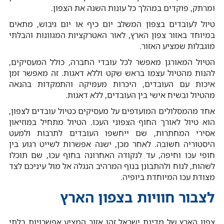
ומרתק, פוקדים במהלך כל עונות השנה את הצפון.
טיול לעובדים בצפון המשלב יום כיף או יום גיבוש, מתאים
במיוחד באזור צפון הארץ, לאור האטרקציות המגוונות והבלתי
מוגבלות שמציע האזור.
הטיול המאורגן מאפשר לכל עובדי החברה, כולל המעסיקים,
להנות מהטיול עצמו בראש שקט וללא דאגות. זה מאפשר זמן
איכות עם העובדים, היכרות מעמיקה והתמקדות בהנאה
מהטיול ובשיח אישי בין העובדים, ללא דאגות.
אחד מהמסלולים המועדפים על מעסיקים כטיול עובדים לצפון,
הוא טיול לאורך החוף הצפוני העכו. הטיול מתחיל במוזיאון
אסירי המחתרות, שם ייחשפו העובדים לתרבות ולמעט
היסטוריה חשובה. לאחר מכן, ישנה אפשרות לשייט רגוע בין
חופי עכו וחיפה, עד לנקודה האחרונה בחוף עכו, שם תוכלו
לשהות, לנוח ולהתבונן בנוף המרהיב הנגלה אל מול עיניכם לצד
מצודת עכו המיוחדת ביופיה.
לצבור חוויות בצפון הארץ
צפון הארץ של מדינת ישראל זהו אזור המציע אפשרויות בלתי