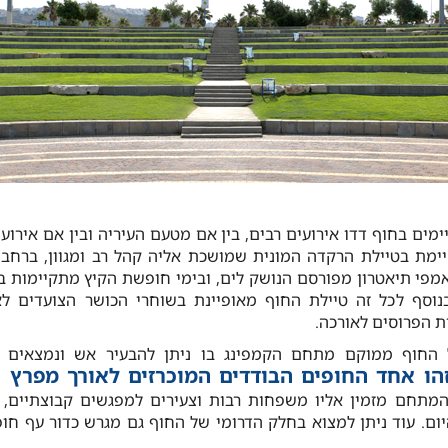
מים בחוף דדו אירועים רבים, בין אם מטעם העיריה ובין אם אירועי
ימת בטיילת הרקדה המונית שמושכת אליה קהל רב ומגוון, ברחבה
מפי תיאטרון מפורסם הנושק לים, ובימי חופשת הקיץ מתקיימות בו
וסף לכל זה טיילת החוף מאופיינת בשוחרי הכושר הצועדים ל
 הפרוסים לאורכה.
 החוף ממוקם מתחם הקמפינג בו ניתן להבעיר אש ונמצאים ב
הו אחד החופים הבודדים המוכרזים לאורך מפרץ ח
המתחם מזמין אליו משפחות רבות וצעירים למפגשים קבוצתיים, 
ום. עוד ניתן למצוא בחלק הדרומי של החוף גם מגרש כדור עף חופ