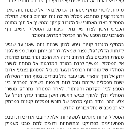
עצמו אינו עובר על הכבישים עצמם ועל כן הינו בטיחותי ביותר.
מתחת לגשרי מחלף מנהרות הכרמל בואך אל שכונת נווה שאנן
והגרנד קניון מתחבא מסלול הליכה נוח ומרהיב ביופיו. תחילת
המסלול בצדו האחורי של ה"גרנד קניון" וממשיך אל תוך מתווה
הכביש הישן לצדו של נחל הגיבורים. המסלול משלב נוף
האורבני עם הטבע של הר הכרמל המרהיב והמוכר.
במחלף ה"גרנד קניון" ניסע לכוון שכונת נווה שאנן עד שנגיע
לתחנת הדלק "פז". נפנה שמאלה לרחוב יוחנן רטנר. ממש לפני
מנהרת הרכבים בלב הרחוב נחנה את הרכב ונרד בגרם מדרגות
אל המסלול. נמשיך לרדת במורד המדרגות אל מתחת לגשרי
המחלף של מנהרות הכרמל ונצעד בשביל המסומן בצבעי אדום
ירוק אל תוך הוואדי שבו עובר נחל גיבורים. בסוף הדרך הסלולה
ישנם ספסלים עליהם נוכל לנוח ולצפות בשילוב המרהיב בין
הטבע לבין הקדמה והפיתוח. לאחר המנוחה נתרחק מגשרי
המחלף ונלך לאורך כביש הגישה הישן במורד ערוץ הנחל על
צלע ההר. נחזה בנוף מרהיב של חורש ומפלים קטנים במרחק
לא רב מכביש נחל גיבורים החדש.
המסלול פחות מתאים למשפחות, אלא לחובבי אדריכלות וטבע
המתעניינים בפרויקט ובתשתיות ורוצים לתת מבט מעמיק