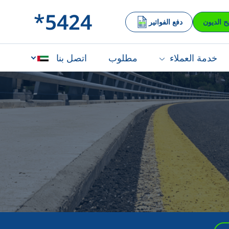
*5424
ح الديون
دفع الفواتير
خدمة العملاء
مطلوب
اتصل بنا
English
עברית