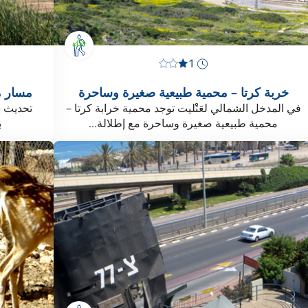
1
خربة كرتا – محمية طبيعية صغيرة وساحرة
مسار م
في المدخل الشمالي لعَتْليت توجد محمية خرابة كرتا –
محمية طبيعية صغيرة وساحرة مع إطلالة...
ب