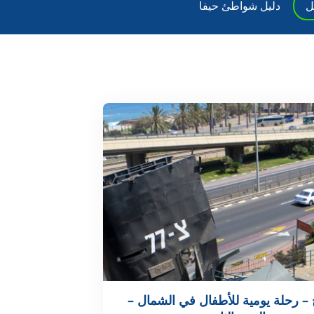
ل
دليل شواطئ حيفا
خ – رحلة يومية للأطفال في الشمال –