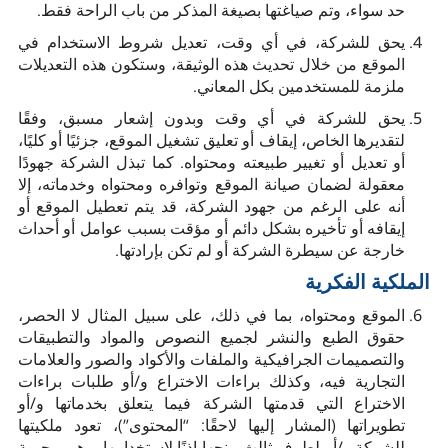
حد سواء، وتم صياغتها بصيغة المذكر من باب الراحة فقط.
يحق للشركة، في أي وقت، تعديل شروط الاستخدام في
الموقع من خلال تحديث هذه الوثيقة، وستكون هذه التعديلات
ملزمة للمستخدمين بكل المعاني.
يحق للشركة في أي وقت وبدون إشعار مسبق، وفقًا
لتقديرها الخاص، إيقاف أو تعليق تشغيل الموقع، جزئيًا أو كليًا،
أو تعديل أو تغيير طبيعته ومحتواه. كما تبذل الشركة جهودًا
معقولة لضمان صيانة الموقع وتوافره ومحتواه وخدماته، إلا
أنه على الرغم من جهود الشركة، قد يتم تعطيل الموقع أو
إيقافه أو تأخيره بشكل دائم أو مؤقت بسبب عوامل أو أحداث
خارجة عن سيطرة الشركة أو لم تكن بإرادتها.
الملكية الفكرية
الموقع ومحتواه، بما في ذلك، على سبيل المثال لا الحصر،
حقوق الطبع والنشر لجميع النصوص والمواد والتطبيقات
والتصميمات الجرافيكية والملفات والأكواد والصور والعلامات
التجارية فيه، وكذلك براءات الاختراع و/أو طلبات براءات
الاختراع التي قدمتها الشركة فيما يتعلق بخدماتها و/أو
تطويراتها (المشار إليها لاحقًا: “المحتوى”)، تعود ملكيتها
للشركة و/أو لطرف ثالث منحها إذنًا لاستخدامها، وهي محمية