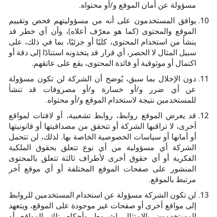
مسؤولة عن أمان الموقع و/أو محتواه.
يوافق المستخدمون على أنه من مسؤوليتهم فحص وتقييم
الموقع والمحتوى (كما هو معرّف أعلاه)، وأن أي خطر قد
ينشأ من استخدام المحتوى، كليًا أو جزئيًا، بما في ذلك، على
سبيل المثال لا الحصر، أي قرار قد يتخذونه استنادًا إلى دقة أو
اكتمال أو موثوقية أو فائدة المحتوى، يقع على عاتقهم.
دون الإخلال بما سبق، يُوضح أن الشركة لن تكون مسؤولة
عن أي ضرر و/أو خسارة و/أو مصروفات قد تنشأ
للمستخدمين نتيجة لاستخدام الموقع و/أو محتواه.
قد يعرض الموقع روابط، روابط تشعبية، أو لافتات لمواقع
أخرى، لا تراقبها الشركة أو تتحقق من مصداقيتها أو قانونيتها
أو أمانها أو سياسات الخصوصية الخاصة بها. لذلك، لن تتحمل
الشركة أي مسؤولية من أي نوع تتعلق بحقوق الملكية
الفكرية أو أي حقوق أخرى لأطراف ثالثة تتعلق بالمحتوى
المنشور على صفحات الموقع المختلفة أو أي موقع آخر
مرتبط بالموقع.
لن تكون الشركة مسؤولة عن استخدام المستخدمين للروابط
إلى مواقع أخرى أو صفحات غير موجودة على الموقع، ويتعهد
المستخدمون بالامتثال لشروط وأحكام تلك المواقع أو