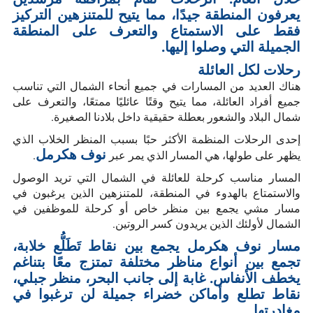
يعرفون المنطقة جيدًا، مما يتيح للمتنزهين التركيز
فقط على الاستمتاع والتعرف على المنطقة
الجميلة التي وصلوا إليها.
رحلات لكل العائلة
هناك العديد من المسارات في جميع أنحاء الشمال التي تناسب
جميع أفراد العائلة، مما يتيح وقتًا عائليًا ممتعًا، والتعرف على
شمال البلاد والشعور بعطلة حقيقية داخل بلادنا الصغيرة.
إحدى الرحلات المنظمة الأكثر حبًا بسبب المنظر الخلاب الذي
نوف هكرمل
يظهر على طولها، هي المسار الذي يمر عبر
.
المسار مناسب كرحلة للعائلة في الشمال التي تريد الوصول
والاستمتاع بالهدوء في المنطقة، للمتنزهين الذين يرغبون في
مسار مشي يجمع بين منظر خاص أو كرحلة للموظفين في
الشمال لأولئك الذين يريدون كسر الروتين.
مسار نوف هكرمل يجمع بين نقاط تَطَلُّع خلابة،
تجمع بين أنواع مناظر مختلفة تمتزج معًا بتناغم
يخطف الأنفاس. غابة إلى جانب البحر، منظر جبلي،
نقاط تطلع وأماكن خضراء جميلة لن ترغبوا في
مغادرتها.