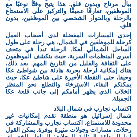
ببال مرتاح وبدون قلق. هذا يتيح وقتًا نوعيًا مع
الموظفين، تعارفًا عميقًا والتركيز على الاستمتاع
بالرحلة وبالحوار الشخصي بين الموظفين، بدون
قلق.
إحدى المسارات المفضلة لدى أصحاب العمل
كرحلة للموظفين في الشمال، هي رحلة على طول
الساحل الشمالي لعكا. الرحلة تبدأ في متحف
أسرى المنظمات السرية، حيث ينكشف الموظفون
على الثقافة والقليل من التاريخ المهم. بعد ذلك،
هناك إمكانية لرحلة بحرية هادئة بين شواطئ عكا
وحيفا، حتى النقطة الأخيرة على شاطئ عكا، حيث
يمكنكم البقاء، الاسترخاء والتطلع نحو المنظر
الخلاب الذي يظهر أمامكم إلى جانب قلعة عكا
الجميلة.
اكتساب تجارب في شمال البلاد
شمال إسرائيل هو منطقة تقدم إمكانيات غير
محدودة للاستمتاع، اكتساب تجارب والمشاركة في
رحلات، مسارات وجولات مثيرة بوفرة. يمكن القول
إنها المنطقة المثالية للرحلات: المناظر الخضراء،