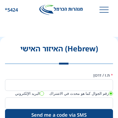
*5424
(Hebrew) האיזור האישי
(Hebrew)
*
ת.ז / דרכון
האיזור
האישי
رقم الجوال كما هو محدث في الاشتراك
البريد الإلكتروني